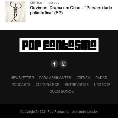
CRÍTICA
1 dia ago
Ouvimos: Drama em Crise – “Perversidade
polimórfica” (EP)
NEWSLETTER
PARA ASSINANTES
CRÍTICA
RADAR
PODCASTS
CULTURA POP
ENTREVISTAS
URGENTE!
QUEM SOMOS
Copyright © 2021 Pop Fantasma - Armando Louder