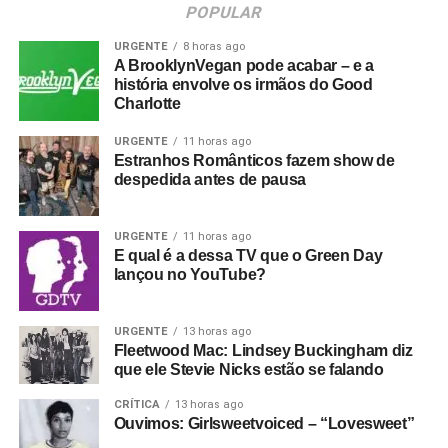
POPULAR
URGENTE
8 horas ago
A BrooklynVegan pode acabar – e a
história envolve os irmãos do Good
Charlotte
URGENTE
11 horas ago
Estranhos Românticos fazem show de
despedida antes de pausa
URGENTE
11 horas ago
E qual é a dessa TV que o Green Day
lançou no YouTube?
URGENTE
13 horas ago
Fleetwood Mac: Lindsey Buckingham diz
que ele Stevie Nicks estão se falando
CRÍTICA
13 horas ago
Ouvimos: Girlsweetvoiced – “Lovesweet”