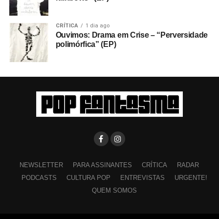
CRÍTICA
1 dia ago
Ouvimos: Drama em Crise – “Perversidade
polimórfica” (EP)
NEWSLETTER
PARA ASSINANTES
CRÍTICA
RADAR
PODCASTS
CULTURA POP
ENTREVISTAS
URGENTE!
QUEM SOMOS