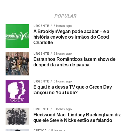
POPULAR
URGENTE
3 horas ago
A BrooklynVegan pode acabar – e a
história envolve os irmãos do Good
Charlotte
URGENTE
5 horas ago
Estranhos Românticos fazem show de
despedida antes de pausa
URGENTE
6 horas ago
E qual é a dessa TV que o Green Day
lançou no YouTube?
URGENTE
8 horas ago
Fleetwood Mac: Lindsey Buckingham diz
que ele Stevie Nicks estão se falando
CRÍTICA
8 horas ago