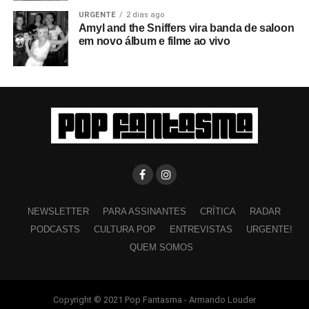
URGENTE
2 dias ago
Amyl and the Sniffers vira banda de saloon
em novo álbum e filme ao vivo
NEWSLETTER
PARA ASSINANTES
CRÍTICA
RADAR
PODCASTS
CULTURA POP
ENTREVISTAS
URGENTE!
QUEM SOMOS
Copyright © 2021 Pop Fantasma - Armando Louder