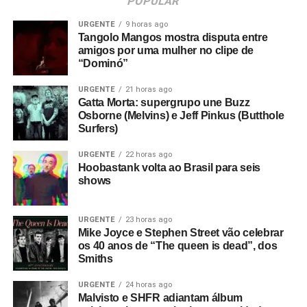
POPULAR
URGENTE
9 horas ago
Tangolo Mangos mostra disputa entre
amigos por uma mulher no clipe de
“Dominó”
URGENTE
21 horas ago
Gatta Morta: supergrupo une Buzz
Osborne (Melvins) e Jeff Pinkus (Butthole
Surfers)
URGENTE
22 horas ago
Hoobastank volta ao Brasil para seis
shows
URGENTE
23 horas ago
Mike Joyce e Stephen Street vão celebrar
os 40 anos de “The queen is dead”, dos
Smiths
URGENTE
24 horas ago
Malvisto e SHFR adiantam álbum