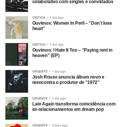
colaborativo com singles e convidados
CRÍTICA
1 dia ago
Ouvimos: Women In Peril – “Don’t lose
heart”
CRÍTICA
1 dia ago
Ouvimos: I Hate It Too – “Paying rent in
heaven” (EP)
URGENTE
1 dia ago
Josh Rouse anuncia álbum novo e
reencontra o produtor de “1972”
URGENTE
1 dia ago
Late Again transforma coincidência com
ex-relacionamentos em dream pop
URGENTE
2 dias ago