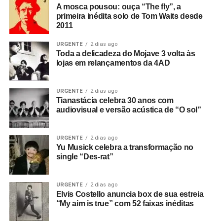
A mosca pousou: ouça “The fly”, a
primeira inédita solo de Tom Waits desde
2011
URGENTE
2 dias ago
Toda a delicadeza do Mojave 3 volta às
lojas em relançamentos da 4AD
URGENTE
2 dias ago
Tianastácia celebra 30 anos com
audiovisual e versão acústica de “O sol”
URGENTE
2 dias ago
Yu Musick celebra a transformação no
single “Des-rat”
URGENTE
2 dias ago
Elvis Costello anuncia box de sua estreia
“My aim is true” com 52 faixas inéditas