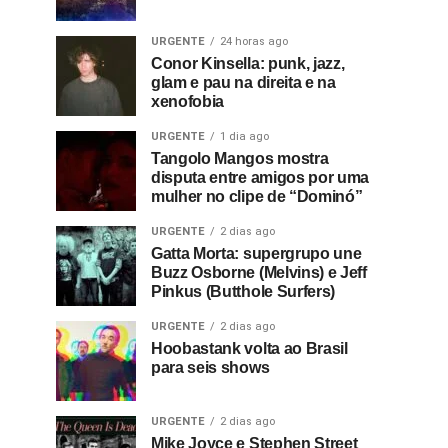
URGENTE
24 horas ago
Conor Kinsella: punk, jazz,
glam e pau na direita e na
xenofobia
URGENTE
1 dia ago
Tangolo Mangos mostra
disputa entre amigos por uma
mulher no clipe de “Dominó”
URGENTE
2 dias ago
Gatta Morta: supergrupo une
Buzz Osborne (Melvins) e Jeff
Pinkus (Butthole Surfers)
URGENTE
2 dias ago
Hoobastank volta ao Brasil
para seis shows
URGENTE
2 dias ago
Mike Joyce e Stephen Street