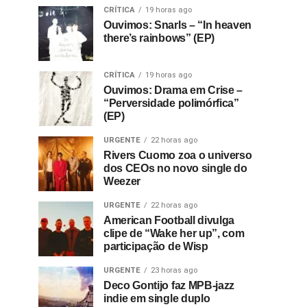
CRÍTICA
19 horas ago
Ouvimos: Snarls – “In heaven
there’s rainbows” (EP)
CRÍTICA
19 horas ago
Ouvimos: Drama em Crise –
“Perversidade polimórfica”
(EP)
URGENTE
22 horas ago
Rivers Cuomo zoa o universo
dos CEOs no novo single do
Weezer
URGENTE
22 horas ago
American Football divulga
clipe de “Wake her up”, com
participação de Wisp
URGENTE
23 horas ago
Deco Gontijo faz MPB-jazz
indie em single duplo