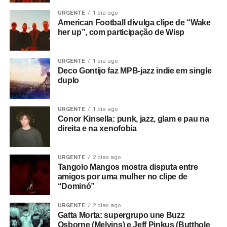
URGENTE
1 dia ago
American Football divulga clipe de “Wake
her up”, com participação de Wisp
URGENTE
1 dia ago
Deco Gontijo faz MPB-jazz indie em single
duplo
URGENTE
1 dia ago
Conor Kinsella: punk, jazz, glam e pau na
direita e na xenofobia
URGENTE
2 dias ago
Tangolo Mangos mostra disputa entre
amigos por uma mulher no clipe de
“Dominó”
URGENTE
2 dias ago
Gatta Morta: supergrupo une Buzz
Osborne (Melvins) e Jeff Pinkus (Butthole