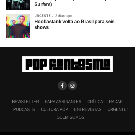
Surfers)
URGENTE
2 dias ago
Hoobastank volta ao Brasil para seis
shows
NEWSLETTER
PARA ASSINANTES
CRÍTICA
RADAR
PODCASTS
CULTURA POP
ENTREVISTAS
URGENTE!
QUEM SOMOS