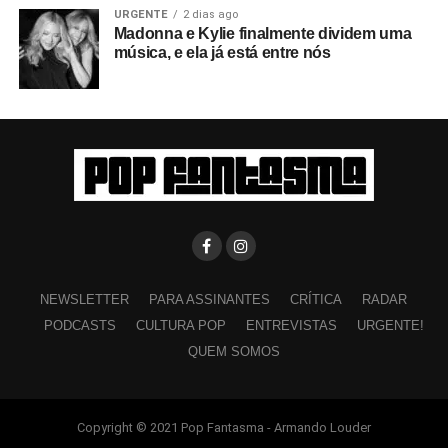
URGENTE
2 dias ago
Madonna e Kylie finalmente dividem uma
música, e ela já está entre nós
NEWSLETTER
PARA ASSINANTES
CRÍTICA
RADAR
PODCASTS
CULTURA POP
ENTREVISTAS
URGENTE!
QUEM SOMOS
Copyright © 2021 Pop Fantasma - Armando Louder