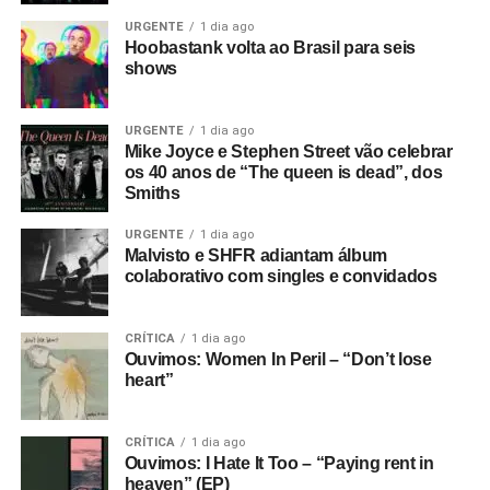
URGENTE
1 dia ago
Hoobastank volta ao Brasil para seis
shows
URGENTE
1 dia ago
Mike Joyce e Stephen Street vão celebrar
os 40 anos de “The queen is dead”, dos
Smiths
URGENTE
1 dia ago
Malvisto e SHFR adiantam álbum
colaborativo com singles e convidados
CRÍTICA
1 dia ago
Ouvimos: Women In Peril – “Don’t lose
heart”
CRÍTICA
1 dia ago
Ouvimos: I Hate It Too – “Paying rent in
heaven” (EP)