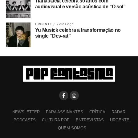
Tianastácia celebra 30 anos com
audiovisual e versão acústica de “O sol”
URGENTE
2 dias ago
Yu Musick celebra a transformação no
single “Des-rat”
NEWSLETTER
PARA ASSINANTES
CRÍTICA
RADAR
PODCASTS
CULTURA POP
ENTREVISTAS
URGENTE!
QUEM SOMOS