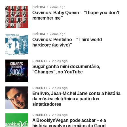
CRÍTICA
2 dias ago
Ouvimos: Baby Queen – “I hope you don’t
remember me”
CRÍTICA
2 dias ago
Ouvimos: Pentelho – “Third world
hardcore (ao vivo)”
URGENTE
2 dias ago
Sugar ganha mini-documentário,
“Changes”, no YouTube
URGENTE
2 dias ago
Em livro, Jean-Michel Jarre conta a história
da música eletrônica a partir dos
sintetizadores
URGENTE
2 dias ago
A BrooklynVegan pode acabar – e a
história envolve os irmãos do Good