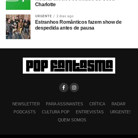
Charlotte
URGENTE
2 dias ago
Estranhos Românticos fazem show de
despedida antes de pausa
NEWSLETTER
PARA ASSINANTES
CRÍTICA
RADAR
PODCASTS
CULTURA POP
ENTREVISTAS
URGENTE!
QUEM SOMOS