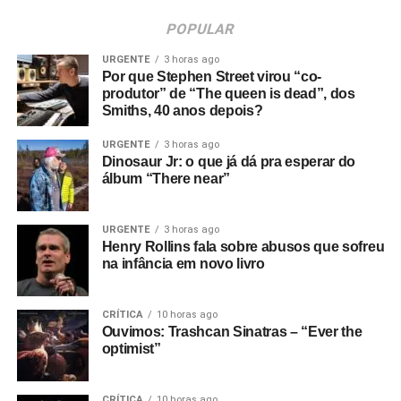
POPULAR
URGENTE
3 horas ago
Por que Stephen Street virou “co-
produtor” de “The queen is dead”, dos
Smiths, 40 anos depois?
URGENTE
3 horas ago
Dinosaur Jr: o que já dá pra esperar do
álbum “There near”
URGENTE
3 horas ago
Henry Rollins fala sobre abusos que sofreu
na infância em novo livro
CRÍTICA
10 horas ago
Ouvimos: Trashcan Sinatras – “Ever the
optimist”
CRÍTICA
10 horas ago