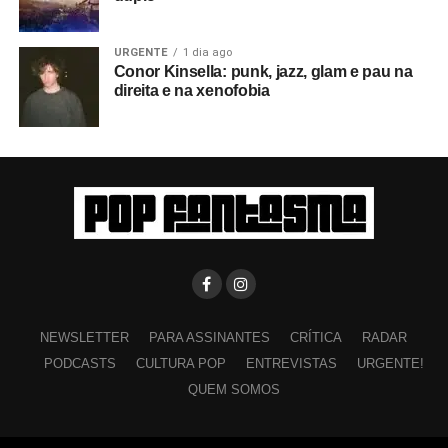
URGENTE
1 dia ago
Conor Kinsella: punk, jazz, glam e pau na
direita e na xenofobia
NEWSLETTER
PARA ASSINANTES
CRÍTICA
RADAR
PODCASTS
CULTURA POP
ENTREVISTAS
URGENTE!
QUEM SOMOS