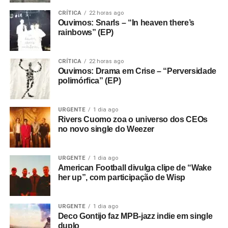
CRÍTICA
22 horas ago
Ouvimos: Snarls – “In heaven there’s
rainbows” (EP)
CRÍTICA
22 horas ago
Ouvimos: Drama em Crise – “Perversidade
polimórfica” (EP)
URGENTE
1 dia ago
Rivers Cuomo zoa o universo dos CEOs
no novo single do Weezer
URGENTE
1 dia ago
American Football divulga clipe de “Wake
her up”, com participação de Wisp
URGENTE
1 dia ago
Deco Gontijo faz MPB-jazz indie em single
duplo