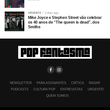
URGENTE
2 dias ago
Mike Joyce e Stephen Street vão celebrar
os 40 anos de “The queen is dead”, dos
Smiths
NEWSLETTER
PARA ASSINANTES
CRÍTICA
RADAR
PODCASTS
CULTURA POP
ENTREVISTAS
URGENTE!
QUEM SOMOS