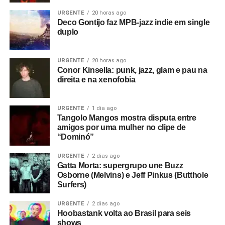
URGENTE
20 horas ago
Deco Gontijo faz MPB-jazz indie em single
duplo
URGENTE
20 horas ago
Conor Kinsella: punk, jazz, glam e pau na
direita e na xenofobia
URGENTE
1 dia ago
Tangolo Mangos mostra disputa entre
amigos por uma mulher no clipe de
“Dominó”
URGENTE
2 dias ago
Gatta Morta: supergrupo une Buzz
Osborne (Melvins) e Jeff Pinkus (Butthole
Surfers)
URGENTE
2 dias ago
Hoobastank volta ao Brasil para seis
shows