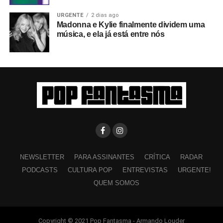
URGENTE
2 dias ago
Madonna e Kylie finalmente dividem uma
música, e ela já está entre nós
NEWSLETTER
PARA ASSINANTES
CRÍTICA
RADAR
PODCASTS
CULTURA POP
ENTREVISTAS
URGENTE!
QUEM SOMOS
Copyright © 2021 Pop Fantasma - Armando Louder