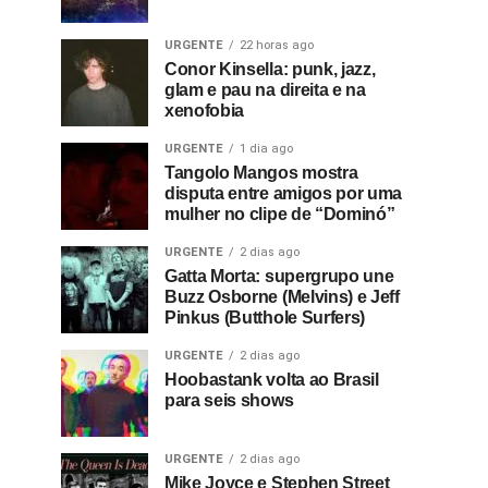
URGENTE
22 horas ago
Conor Kinsella: punk, jazz,
glam e pau na direita e na
xenofobia
URGENTE
1 dia ago
Tangolo Mangos mostra
disputa entre amigos por uma
mulher no clipe de “Dominó”
URGENTE
2 dias ago
Gatta Morta: supergrupo une
Buzz Osborne (Melvins) e Jeff
Pinkus (Butthole Surfers)
URGENTE
2 dias ago
Hoobastank volta ao Brasil
para seis shows
URGENTE
2 dias ago
Mike Joyce e Stephen Street