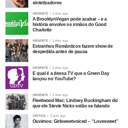
sintetizadores
URGENTE
2 dias ago
A BrooklynVegan pode acabar – e a
história envolve os irmãos do Good
Charlotte
URGENTE
2 dias ago
Estranhos Românticos fazem show de
despedida antes de pausa
URGENTE
2 dias ago
E qual é a dessa TV que o Green Day
lançou no YouTube?
URGENTE
2 dias ago
Fleetwood Mac: Lindsey Buckingham diz
que ele Stevie Nicks estão se falando
CRÍTICA
2 dias ago
Ouvimos: Girlsweetvoiced – “Lovesweet”