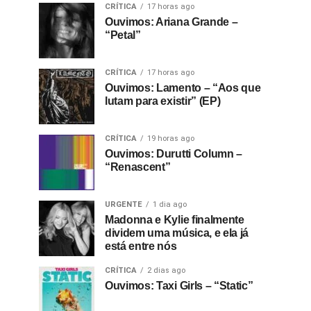
CRÍTICA
17 horas ago
Ouvimos: Ariana Grande –
“Petal”
CRÍTICA
17 horas ago
Ouvimos: Lamento – “Aos que
lutam para existir” (EP)
CRÍTICA
19 horas ago
Ouvimos: Durutti Column –
“Renascent”
URGENTE
1 dia ago
Madonna e Kylie finalmente
dividem uma música, e ela já
está entre nós
CRÍTICA
2 dias ago
Ouvimos: Taxi Girls – “Static”