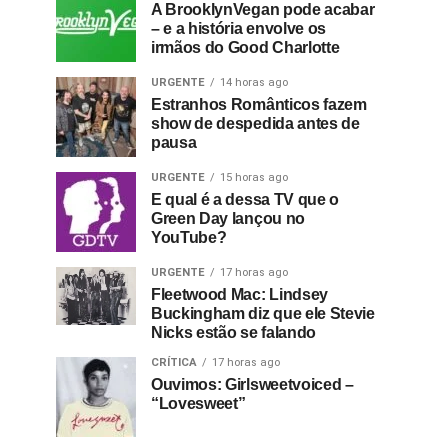
A BrooklynVegan pode acabar
– e a história envolve os
irmãos do Good Charlotte
URGENTE
14 horas ago
Estranhos Românticos fazem
show de despedida antes de
pausa
URGENTE
15 horas ago
E qual é a dessa TV que o
Green Day lançou no
YouTube?
URGENTE
17 horas ago
Fleetwood Mac: Lindsey
Buckingham diz que ele Stevie
Nicks estão se falando
CRÍTICA
17 horas ago
Ouvimos: Girlsweetvoiced –
“Lovesweet”