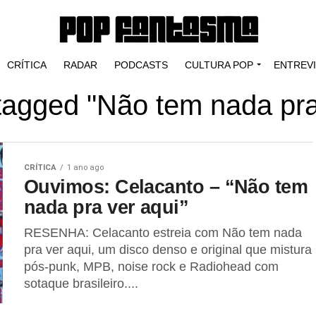
CRÍTICA
RADAR
PODCASTS
CULTURA POP
ENTREV
 tagged "Não tem nada pra
CRÍTICA
1 ano ago
Ouvimos: Celacanto – “Não tem
nada pra ver aqui”
RESENHA: Celacanto estreia com Não tem nada
pra ver aqui, um disco denso e original que mistura
pós-punk, MPB, noise rock e Radiohead com
sotaque brasileiro....