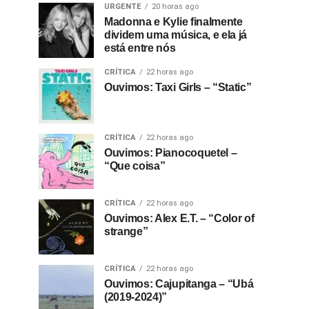
URGENTE
20 horas ago
Madonna e Kylie finalmente
dividem uma música, e ela já
está entre nós
CRÍTICA
22 horas ago
Ouvimos: Taxi Girls – “Static”
CRÍTICA
22 horas ago
Ouvimos: Pianocoquetel –
“Que coisa”
CRÍTICA
22 horas ago
Ouvimos: Alex E.T. – “Color of
strange”
CRÍTICA
22 horas ago
Ouvimos: Cajupitanga – “Ubá
(2019-2024)”