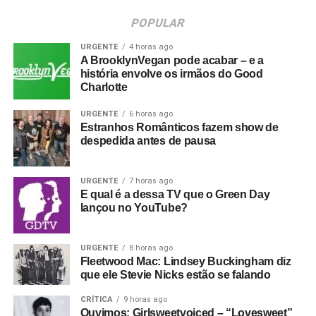
POPULAR
URGENTE
4 horas ago
A BrooklynVegan pode acabar – e a
história envolve os irmãos do Good
Charlotte
URGENTE
6 horas ago
Estranhos Românticos fazem show de
despedida antes de pausa
URGENTE
7 horas ago
E qual é a dessa TV que o Green Day
lançou no YouTube?
URGENTE
8 horas ago
Fleetwood Mac: Lindsey Buckingham diz
que ele Stevie Nicks estão se falando
CRÍTICA
9 horas ago
Ouvimos: Girlsweetvoiced – “Lovesweet”