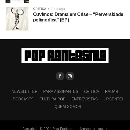
CRÍTICA
1 dia ago
Ouvimos: Drama em Crise – “Perversidade
polimórfica” (EP)
NEWSLETTER
PARA ASSINANTES
CRÍTICA
RADAR
PODCASTS
CULTURA POP
ENTREVISTAS
URGENTE!
QUEM SOMOS
Copyright © 2021 Pop Fantasma - Armando Louder