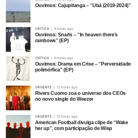
Ouvimos: Cajupitanga – “Ubá (2019-2024)”
CRÍTICA
9 horas ago
Ouvimos: Snarls – “In heaven there’s
rainbows” (EP)
CRÍTICA
9 horas ago
Ouvimos: Drama em Crise – “Perversidade
polimórfica” (EP)
URGENTE
12 horas ago
Rivers Cuomo zoa o universo dos CEOs
no novo single do Weezer
URGENTE
12 horas ago
American Football divulga clipe de “Wake
her up”, com participação de Wisp