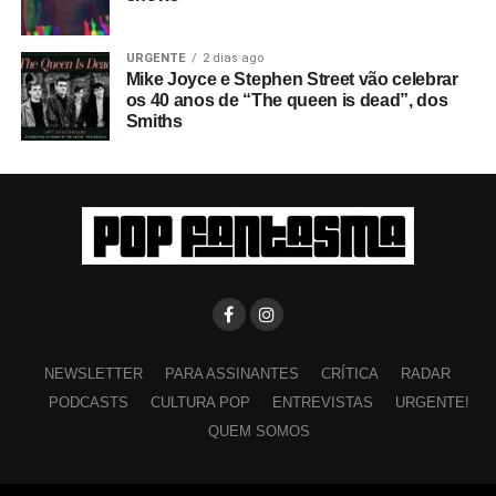
URGENTE
2 dias ago
Mike Joyce e Stephen Street vão celebrar
os 40 anos de “The queen is dead”, dos
Smiths
NEWSLETTER
PARA ASSINANTES
CRÍTICA
RADAR
PODCASTS
CULTURA POP
ENTREVISTAS
URGENTE!
QUEM SOMOS