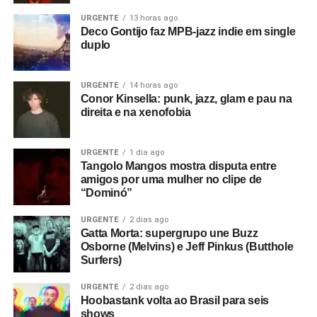
URGENTE
13 horas ago
Deco Gontijo faz MPB-jazz indie em single
duplo
URGENTE
14 horas ago
Conor Kinsella: punk, jazz, glam e pau na
direita e na xenofobia
URGENTE
1 dia ago
Tangolo Mangos mostra disputa entre
amigos por uma mulher no clipe de
“Dominó”
URGENTE
2 dias ago
Gatta Morta: supergrupo une Buzz
Osborne (Melvins) e Jeff Pinkus (Butthole
Surfers)
URGENTE
2 dias ago
Hoobastank volta ao Brasil para seis
shows