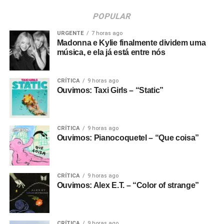
POPULAR
URGENTE
7 horas ago
Madonna e Kylie finalmente dividem uma
música, e ela já está entre nós
CRÍTICA
9 horas ago
Ouvimos: Taxi Girls – “Static”
CRÍTICA
9 horas ago
Ouvimos: Pianocoquetel – “Que coisa”
CRÍTICA
9 horas ago
Ouvimos: Alex E.T. – “Color of strange”
CRÍTICA
9 horas ago