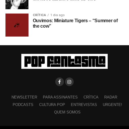
CRÍTICA
1 dia ago
Ouvimos: Miniature Tigers – “Summer of
the cow”
NEWSLETTER
PARA ASSINANTES
CRÍTICA
RADAR
PODCASTS
CULTURA POP
ENTREVISTAS
URGENTE!
QUEM SOMOS