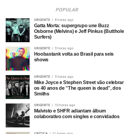
POPULAR
URGENTE
8 horas ago
Gatta Morta: supergrupo une Buzz
Osborne (Melvins) e Jeff Pinkus (Butthole
Surfers)
URGENTE
9 horas ago
Hoobastank volta ao Brasil para seis
shows
URGENTE
9 horas ago
Mike Joyce e Stephen Street vão celebrar
os 40 anos de “The queen is dead”, dos
Smiths
URGENTE
10 horas ago
Malvisto e SHFR adiantam álbum
colaborativo com singles e convidados
CRÍTICA
11 horas ago