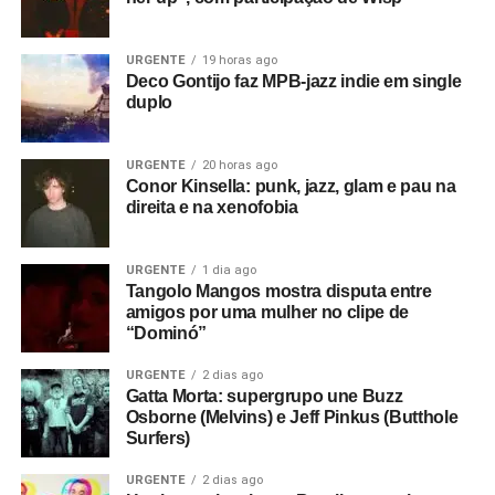
URGENTE
19 horas ago
Deco Gontijo faz MPB-jazz indie em single
duplo
URGENTE
20 horas ago
Conor Kinsella: punk, jazz, glam e pau na
direita e na xenofobia
URGENTE
1 dia ago
Tangolo Mangos mostra disputa entre
amigos por uma mulher no clipe de
“Dominó”
URGENTE
2 dias ago
Gatta Morta: supergrupo une Buzz
Osborne (Melvins) e Jeff Pinkus (Butthole
Surfers)
URGENTE
2 dias ago