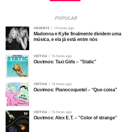
POPULAR
URGENTE
13 horas ago
Madonna e Kylie finalmente dividem uma
música, e ela já está entre nós
CRÍTICA
15 horas ago
Ouvimos: Taxi Girls – “Static”
CRÍTICA
15 horas ago
Ouvimos: Pianocoquetel – “Que coisa”
CRÍTICA
15 horas ago
Ouvimos: Alex E.T. – “Color of strange”