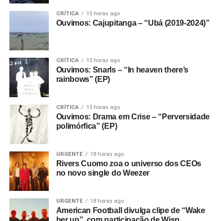
CRÍTICA
15 horas ago
Ouvimos: Cajupitanga – “Ubá (2019-2024)”
CRÍTICA
15 horas ago
Ouvimos: Snarls – “In heaven there’s
rainbows” (EP)
CRÍTICA
15 horas ago
Ouvimos: Drama em Crise – “Perversidade
polimórfica” (EP)
URGENTE
18 horas ago
Rivers Cuomo zoa o universo dos CEOs
no novo single do Weezer
URGENTE
18 horas ago
American Football divulga clipe de “Wake
her up”, com participação de Wisp