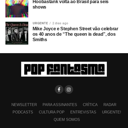
Hoobastank volta ao Brasil para seis
shows
URGENTE
2 dias ago
Mike Joyce e Stephen Street vão celebrar
os 40 anos de “The queen is dead”, dos
Smiths
NEWSLETTER
PARA ASSINANTES
CRÍTICA
RADAR
PODCASTS
CULTURA POP
ENTREVISTAS
URGENTE!
QUEM SOMOS