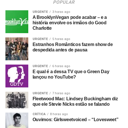
POPULAR
URGENTE
3 horas ago
A BrooklynVegan pode acabar – e a
história envolve os irmãos do Good
Charlotte
URGENTE
5 horas ago
Estranhos Românticos fazem show de
despedida antes de pausa
URGENTE
6 horas ago
E qual é a dessa TV que o Green Day
lançou no YouTube?
URGENTE
7 horas ago
Fleetwood Mac: Lindsey Buckingham diz
que ele Stevie Nicks estão se falando
CRÍTICA
8 horas ago
Ouvimos: Girlsweetvoiced – “Lovesweet”