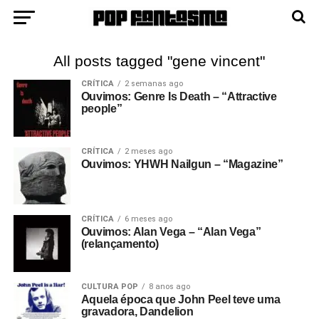
All posts tagged "gene vincent"
CRÍTICA
2 semanas ago
Ouvimos: Genre Is Death – “Attractive
people”
CRÍTICA
2 meses ago
Ouvimos: YHWH Nailgun – “Magazine”
CRÍTICA
6 meses ago
Ouvimos: Alan Vega – “Alan Vega”
(relançamento)
CULTURA POP
8 anos ago
Aquela época que John Peel teve uma
gravadora, Dandelion