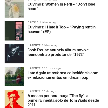
Ouvimos: Women In Peril – “Don’t lose
heart”
CRÍTICA
9 horas ago
Ouvimos: I Hate It Too – “Paying rent in
heaven” (EP)
URGENTE
9 horas ago
Josh Rouse anuncia álbum novo e
reencontra o produtor de “1972”
URGENTE
10 horas ago
Late Again transforma coincidência com
ex-relacionamentos em dream pop
URGENTE
1 dia ago
A mosca pousou: ouça “The fly”, a
primeira inédita solo de Tom Waits desde
2011