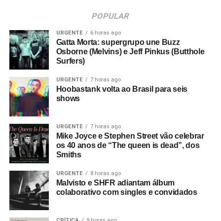
POPULAR
URGENTE
6 horas ago
Gatta Morta: supergrupo une Buzz
Osborne (Melvins) e Jeff Pinkus (Butthole
Surfers)
URGENTE
7 horas ago
Hoobastank volta ao Brasil para seis
shows
URGENTE
7 horas ago
Mike Joyce e Stephen Street vão celebrar
os 40 anos de “The queen is dead”, dos
Smiths
URGENTE
8 horas ago
Malvisto e SHFR adiantam álbum
colaborativo com singles e convidados
CRÍTICA
9 horas ago