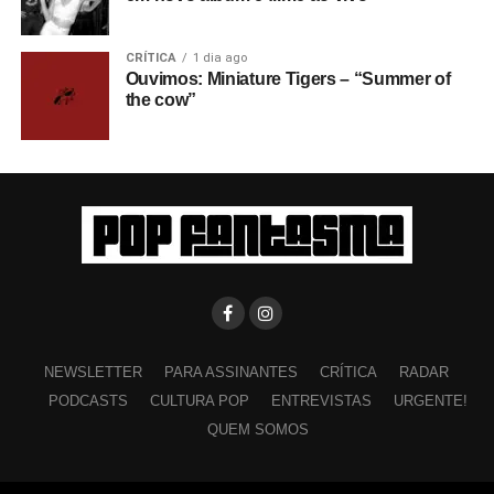
CRÍTICA
1 dia ago
Ouvimos: Miniature Tigers – “Summer of
the cow”
NEWSLETTER
PARA ASSINANTES
CRÍTICA
RADAR
PODCASTS
CULTURA POP
ENTREVISTAS
URGENTE!
QUEM SOMOS