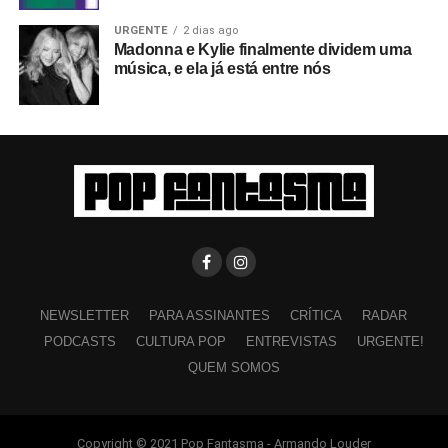
URGENTE
2 dias ago
Madonna e Kylie finalmente dividem uma
música, e ela já está entre nós
NEWSLETTER
PARA ASSINANTES
CRÍTICA
RADAR
PODCASTS
CULTURA POP
ENTREVISTAS
URGENTE!
QUEM SOMOS
Copyright © 2021 Pop Fantasma - Armando Louder