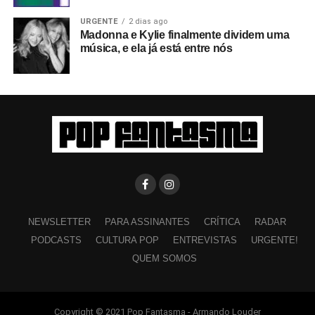
URGENTE
2 dias ago
Madonna e Kylie finalmente dividem uma
música, e ela já está entre nós
NEWSLETTER
PARA ASSINANTES
CRÍTICA
RADAR
PODCASTS
CULTURA POP
ENTREVISTAS
URGENTE!
QUEM SOMOS
Copyright © 2021 Pop Fantasma - Armando Louder