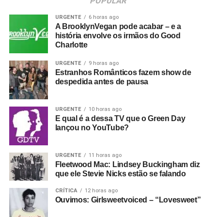
POPULAR
URGENTE
6 horas ago
A BrooklynVegan pode acabar – e a
história envolve os irmãos do Good
Charlotte
URGENTE
9 horas ago
Estranhos Românticos fazem show de
despedida antes de pausa
URGENTE
10 horas ago
E qual é a dessa TV que o Green Day
lançou no YouTube?
URGENTE
11 horas ago
Fleetwood Mac: Lindsey Buckingham diz
que ele Stevie Nicks estão se falando
CRÍTICA
12 horas ago
Ouvimos: Girlsweetvoiced – “Lovesweet”