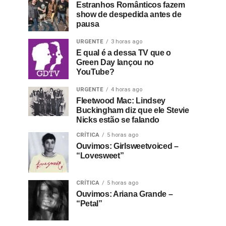
Estranhos Românticos fazem
show de despedida antes de
pausa
URGENTE
3 horas ago
E qual é a dessa TV que o
Green Day lançou no
YouTube?
URGENTE
4 horas ago
Fleetwood Mac: Lindsey
Buckingham diz que ele Stevie
Nicks estão se falando
CRÍTICA
5 horas ago
Ouvimos: Girlsweetvoiced –
“Lovesweet”
CRÍTICA
5 horas ago
Ouvimos: Ariana Grande –
“Petal”