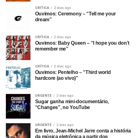
CRÍTICA
2 dias ago
Ouvimos: Ceremony – “Tell me your
dream”
CRÍTICA
2 dias ago
Ouvimos: Baby Queen – “I hope you don’t
remember me”
CRÍTICA
2 dias ago
Ouvimos: Pentelho – “Third world
hardcore (ao vivo)”
URGENTE
2 dias ago
Sugar ganha mini-documentário,
“Changes”, no YouTube
URGENTE
2 dias ago
Em livro, Jean-Michel Jarre conta a história
da música eletrônica a partir dos