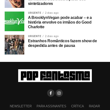
sintetizadores
URGENTE
2 dias ago
A BrooklynVegan pode acabar – e a
história envolve os irmãos do Good
Charlotte
URGENTE
2 dias ago
Estranhos Românticos fazem show de
despedida antes de pausa
NEWSLETTER
PARA ASSINANTES
CRÍTICA
RADAR