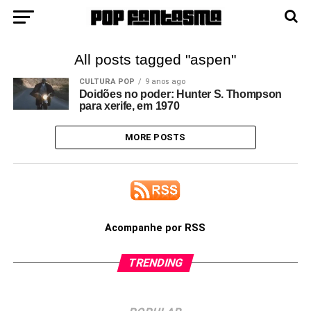
All posts tagged "aspen"
CULTURA POP
9 anos ago
Doidões no poder: Hunter S. Thompson
para xerife, em 1970
MORE POSTS
Acompanhe por RSS
TRENDING