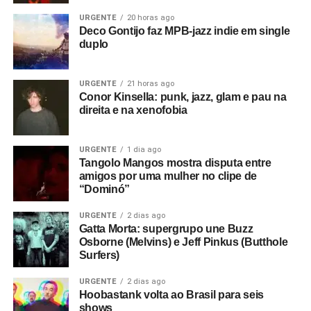
URGENTE
20 horas ago
Deco Gontijo faz MPB-jazz indie em single
duplo
URGENTE
21 horas ago
Conor Kinsella: punk, jazz, glam e pau na
direita e na xenofobia
URGENTE
1 dia ago
Tangolo Mangos mostra disputa entre
amigos por uma mulher no clipe de
“Dominó”
URGENTE
2 dias ago
Gatta Morta: supergrupo une Buzz
Osborne (Melvins) e Jeff Pinkus (Butthole
Surfers)
URGENTE
2 dias ago
Hoobastank volta ao Brasil para seis
shows