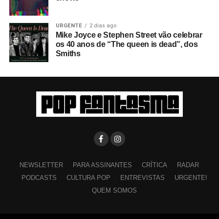
URGENTE
2 dias ago
Mike Joyce e Stephen Street vão celebrar
os 40 anos de “The queen is dead”, dos
Smiths
NEWSLETTER
PARA ASSINANTES
CRÍTICA
RADAR
PODCASTS
CULTURA POP
ENTREVISTAS
URGENTE!
QUEM SOMOS