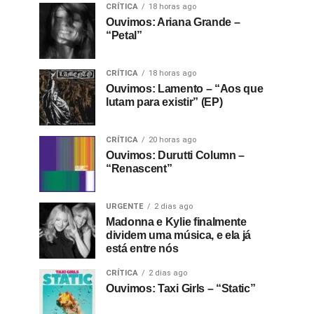
CRÍTICA
18 horas ago
Ouvimos: Ariana Grande –
“Petal”
CRÍTICA
18 horas ago
Ouvimos: Lamento – “Aos que
lutam para existir” (EP)
CRÍTICA
20 horas ago
Ouvimos: Durutti Column –
“Renascent”
URGENTE
2 dias ago
Madonna e Kylie finalmente
dividem uma música, e ela já
está entre nós
CRÍTICA
2 dias ago
Ouvimos: Taxi Girls – “Static”