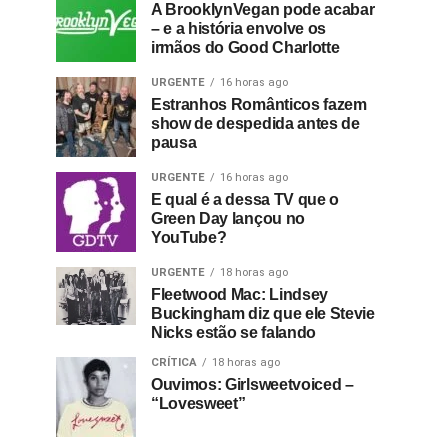
A BrooklynVegan pode acabar
– e a história envolve os
irmãos do Good Charlotte
URGENTE
16 horas ago
Estranhos Românticos fazem
show de despedida antes de
pausa
URGENTE
16 horas ago
E qual é a dessa TV que o
Green Day lançou no
YouTube?
URGENTE
18 horas ago
Fleetwood Mac: Lindsey
Buckingham diz que ele Stevie
Nicks estão se falando
CRÍTICA
18 horas ago
Ouvimos: Girlsweetvoiced –
“Lovesweet”