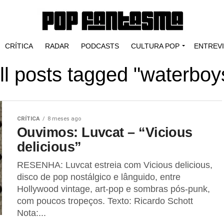
CRÍTICA
RADAR
PODCASTS
CULTURA POP
ENTREV
ll posts tagged "waterboy
CRÍTICA
8 meses ago
Ouvimos: Luvcat – “Vicious
delicious”
RESENHA: Luvcat estreia com Vicious delicious,
disco de pop nostálgico e lânguido, entre
Hollywood vintage, art-pop e sombras pós-punk,
com poucos tropeços. Texto: Ricardo Schott
Nota:...