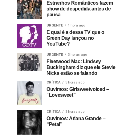
Estranhos Românticos fazem
show de despedida antes de
pausa
URGENTE
1 hora ago
E qual é a dessa TV que o
Green Day lançou no
YouTube?
URGENTE
3 horas ago
Fleetwood Mac: Lindsey
Buckingham diz que ele Stevie
Nicks estão se falando
CRÍTICA
3 horas ago
Ouvimos: Girlsweetvoiced –
“Lovesweet”
CRÍTICA
3 horas ago
Ouvimos: Ariana Grande –
“Petal”