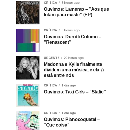
CRÍTICA
3 horas ago
Ouvimos: Lamento – “Aos que
lutam para existir” (EP)
CRÍTICA
5 horas ago
Ouvimos: Durutti Column –
“Renascent”
URGENTE
22 horas ago
Madonna e Kylie finalmente
dividem uma música, e ela já
está entre nós
CRÍTICA
1 dia ago
Ouvimos: Taxi Girls – “Static”
CRÍTICA
1 dia ago
Ouvimos: Pianocoquetel –
“Que coisa”