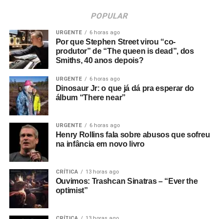
POPULAR
URGENTE
6 horas ago
Por que Stephen Street virou “co-
produtor” de “The queen is dead”, dos
Smiths, 40 anos depois?
URGENTE
6 horas ago
Dinosaur Jr: o que já dá pra esperar do
álbum “There near”
URGENTE
6 horas ago
Henry Rollins fala sobre abusos que sofreu
na infância em novo livro
CRÍTICA
13 horas ago
Ouvimos: Trashcan Sinatras – “Ever the
optimist”
CRÍTICA
13 horas ago