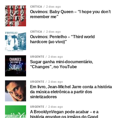
CRÍTICA
2 dias ago
Ouvimos: Baby Queen – “I hope you don’t
remember me”
CRÍTICA
2 dias ago
Ouvimos: Pentelho – “Third world
hardcore (ao vivo)”
URGENTE
2 dias ago
Sugar ganha mini-documentário,
“Changes”, no YouTube
URGENTE
2 dias ago
Em livro, Jean-Michel Jarre conta a história
da música eletrônica a partir dos
sintetizadores
URGENTE
2 dias ago
A BrooklynVegan pode acabar – e a
história envolve os irmãos do Good