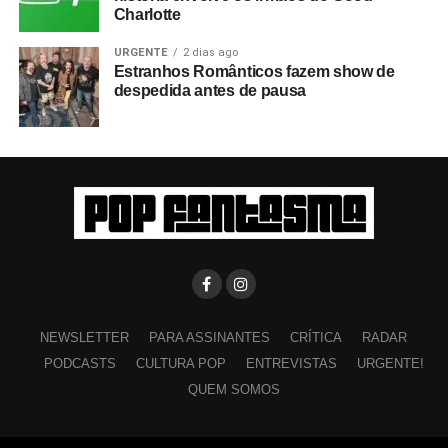
Charlotte
URGENTE
2 dias ago
Estranhos Românticos fazem show de
despedida antes de pausa
NEWSLETTER
PARA ASSINANTES
CRÍTICA
RADAR
PODCASTS
CULTURA POP
ENTREVISTAS
URGENTE!
QUEM SOMOS