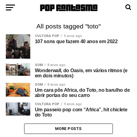
All posts tagged "toto"
CULTURA POP
5 anos ago
107 sons que fazem 40 anos em 2022
SOM
8 anos ago
Wonderwall, do Oasis, em vários ritmos (e
em dois minutos)
SOM
8 anos ago
Um cara pôs Africa, do Toto, no barulho de
abrir portas do seu carro
CULTURA POP
9 anos ago
Um passeio pop com “Africa”, hit chiclete
do Toto
MORE POSTS