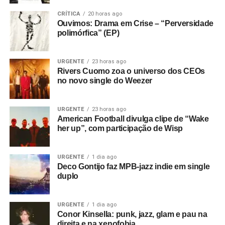
CRÍTICA
20 horas ago
Ouvimos: Drama em Crise – “Perversidade
polimórfica” (EP)
URGENTE
23 horas ago
Rivers Cuomo zoa o universo dos CEOs
no novo single do Weezer
URGENTE
23 horas ago
American Football divulga clipe de “Wake
her up”, com participação de Wisp
URGENTE
1 dia ago
Deco Gontijo faz MPB-jazz indie em single
duplo
URGENTE
1 dia ago
Conor Kinsella: punk, jazz, glam e pau na
direita e na xenofobia