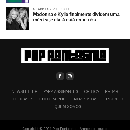
URGENTE
2 dias ago
Madonna e Kylie finalmente dividem uma
música, e ela já está entre nós
NEWSLETTER
PARA ASSINANTES
CRÍTICA
RADAR
PODCASTS
CULTURA POP
ENTREVISTAS
URGENTE!
QUEM SOMOS
Copyright © 2021 Pop Fantasma - Armando Louder