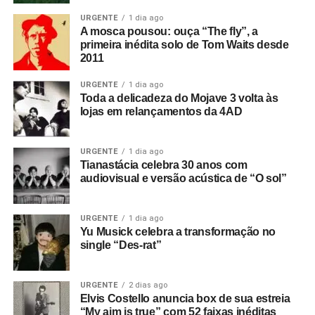
URGENTE
1 dia ago
A mosca pousou: ouça “The fly”, a
primeira inédita solo de Tom Waits desde
2011
URGENTE
1 dia ago
Toda a delicadeza do Mojave 3 volta às
lojas em relançamentos da 4AD
URGENTE
1 dia ago
Tianastácia celebra 30 anos com
audiovisual e versão acústica de “O sol”
URGENTE
1 dia ago
Yu Musick celebra a transformação no
single “Des-rat”
URGENTE
2 dias ago
Elvis Costello anuncia box de sua estreia
“My aim is true” com 52 faixas inéditas