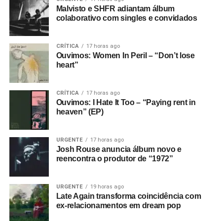
Malvisto e SHFR adiantam álbum
colaborativo com singles e convidados
CRÍTICA
17 horas ago
Ouvimos: Women In Peril – “Don’t lose
heart”
CRÍTICA
17 horas ago
Ouvimos: I Hate It Too – “Paying rent in
heaven” (EP)
URGENTE
17 horas ago
Josh Rouse anuncia álbum novo e
reencontra o produtor de “1972”
URGENTE
19 horas ago
Late Again transforma coincidência com
ex-relacionamentos em dream pop