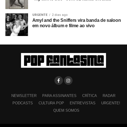
URGENTE
2 dias ago
Amyl and the Sniffers vira banda de saloon
em novo álbum e filme ao vivo
NEWSLETTER
PARA ASSINANTES
CRÍTICA
RADAR
PODCASTS
CULTURA POP
ENTREVISTAS
URGENTE!
QUEM SOMOS