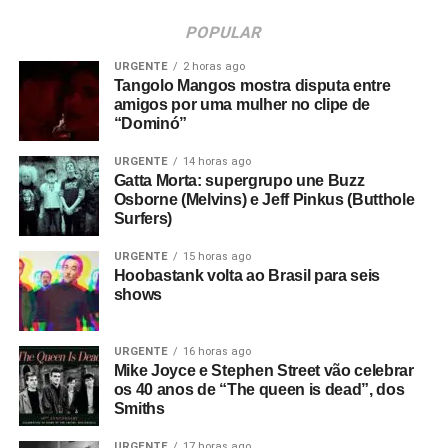
POPULAR
URGENTE
2 horas ago
Tangolo Mangos mostra disputa entre
amigos por uma mulher no clipe de
“Dominó”
URGENTE
14 horas ago
Gatta Morta: supergrupo une Buzz
Osborne (Melvins) e Jeff Pinkus (Butthole
Surfers)
URGENTE
15 horas ago
Hoobastank volta ao Brasil para seis
shows
URGENTE
16 horas ago
Mike Joyce e Stephen Street vão celebrar
os 40 anos de “The queen is dead”, dos
Smiths
URGENTE
17 horas ago