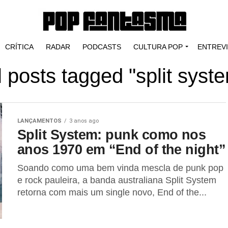
CRÍTICA
RADAR
PODCASTS
CULTURA POP
ENTREV
l posts tagged "split syst
LANÇAMENTOS
3 anos ago
Split System: punk como nos
anos 1970 em “End of the night”
Soando como uma bem vinda mescla de punk pop
e rock pauleira, a banda australiana Split System
retorna com mais um single novo, End of the...