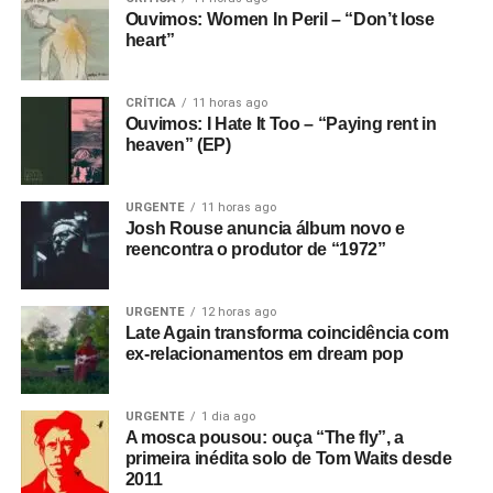
Ouvimos: Women In Peril – “Don’t lose
heart”
CRÍTICA
11 horas ago
Ouvimos: I Hate It Too – “Paying rent in
heaven” (EP)
URGENTE
11 horas ago
Josh Rouse anuncia álbum novo e
reencontra o produtor de “1972”
URGENTE
12 horas ago
Late Again transforma coincidência com
ex-relacionamentos em dream pop
URGENTE
1 dia ago
A mosca pousou: ouça “The fly”, a
primeira inédita solo de Tom Waits desde
2011