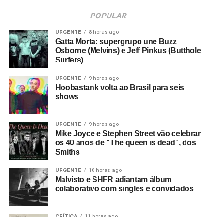
POPULAR
URGENTE
8 horas ago
Gatta Morta: supergrupo une Buzz
Osborne (Melvins) e Jeff Pinkus (Butthole
Surfers)
URGENTE
9 horas ago
Hoobastank volta ao Brasil para seis
shows
URGENTE
9 horas ago
Mike Joyce e Stephen Street vão celebrar
os 40 anos de “The queen is dead”, dos
Smiths
URGENTE
10 horas ago
Malvisto e SHFR adiantam álbum
colaborativo com singles e convidados
CRÍTICA
11 horas ago