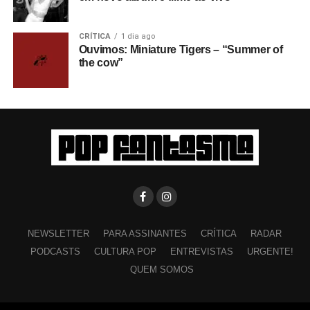
CRÍTICA
1 dia ago
Ouvimos: Miniature Tigers – “Summer of
the cow”
NEWSLETTER
PARA ASSINANTES
CRÍTICA
RADAR
PODCASTS
CULTURA POP
ENTREVISTAS
URGENTE!
QUEM SOMOS