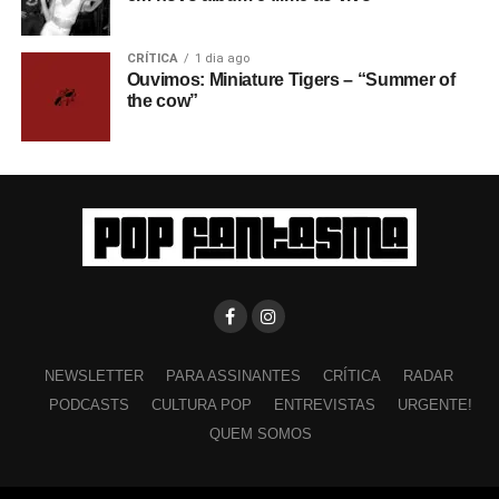
CRÍTICA
1 dia ago
Ouvimos: Miniature Tigers – “Summer of
the cow”
NEWSLETTER
PARA ASSINANTES
CRÍTICA
RADAR
PODCASTS
CULTURA POP
ENTREVISTAS
URGENTE!
QUEM SOMOS