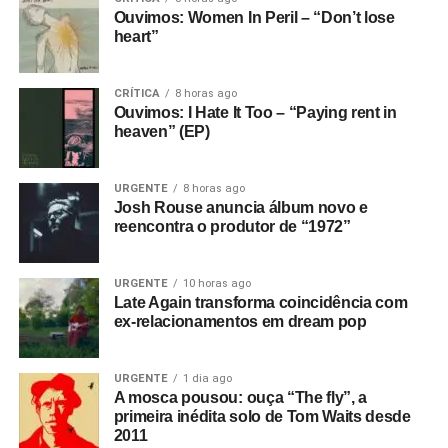
Ouvimos: Women In Peril – “Don’t lose
heart”
CRÍTICA
8 horas ago
Ouvimos: I Hate It Too – “Paying rent in
heaven” (EP)
URGENTE
8 horas ago
Josh Rouse anuncia álbum novo e
reencontra o produtor de “1972”
URGENTE
10 horas ago
Late Again transforma coincidência com
ex-relacionamentos em dream pop
URGENTE
1 dia ago
A mosca pousou: ouça “The fly”, a
primeira inédita solo de Tom Waits desde
2011