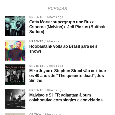
POPULAR
URGENTE
5 horas ago
Gatta Morta: supergrupo une Buzz
Osborne (Melvins) e Jeff Pinkus (Butthole
Surfers)
URGENTE
6 horas ago
Hoobastank volta ao Brasil para seis
shows
URGENTE
7 horas ago
Mike Joyce e Stephen Street vão celebrar
os 40 anos de “The queen is dead”, dos
Smiths
URGENTE
8 horas ago
Malvisto e SHFR adiantam álbum
colaborativo com singles e convidados
CRÍTICA
8 horas ago