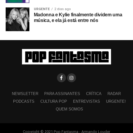
URGENTE
2 dias ago
Madonna e Kylie finalmente dividem uma
música, e ela já está entre nós
NEWSLETTER
PARA ASSINANTES
CRÍTICA
RADAR
PODCASTS
CULTURA POP
ENTREVISTAS
URGENTE!
QUEM SOMOS
Copyright © 2021 Pop Fantasma - Armando Louder