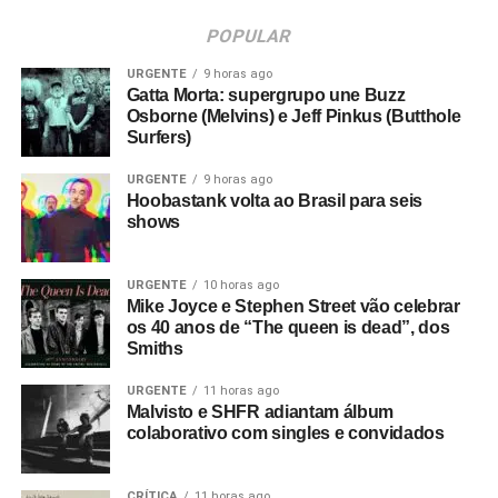
POPULAR
URGENTE
9 horas ago
Gatta Morta: supergrupo une Buzz
Osborne (Melvins) e Jeff Pinkus (Butthole
Surfers)
URGENTE
9 horas ago
Hoobastank volta ao Brasil para seis
shows
URGENTE
10 horas ago
Mike Joyce e Stephen Street vão celebrar
os 40 anos de “The queen is dead”, dos
Smiths
URGENTE
11 horas ago
Malvisto e SHFR adiantam álbum
colaborativo com singles e convidados
CRÍTICA
11 horas ago