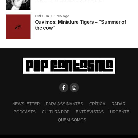
CRÍTICA
1 dia ago
Ouvimos: Miniature Tigers – “Summer of
the cow”
NEWSLETTER
PARA ASSINANTES
CRÍTICA
RADAR
PODCASTS
CULTURA POP
ENTREVISTAS
URGENTE!
QUEM SOMOS