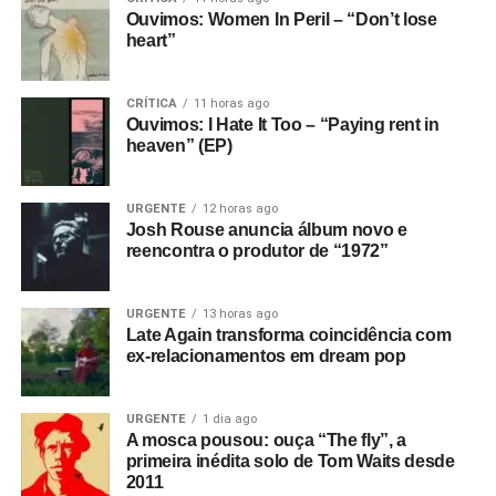
Ouvimos: Women In Peril – “Don’t lose
heart”
CRÍTICA
11 horas ago
Ouvimos: I Hate It Too – “Paying rent in
heaven” (EP)
URGENTE
12 horas ago
Josh Rouse anuncia álbum novo e
reencontra o produtor de “1972”
URGENTE
13 horas ago
Late Again transforma coincidência com
ex-relacionamentos em dream pop
URGENTE
1 dia ago
A mosca pousou: ouça “The fly”, a
primeira inédita solo de Tom Waits desde
2011