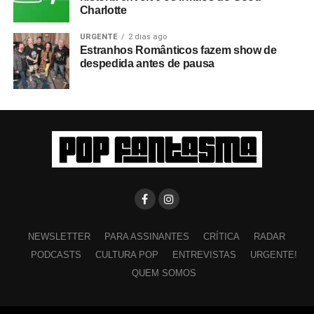
Charlotte
URGENTE
2 dias ago
Estranhos Românticos fazem show de
despedida antes de pausa
NEWSLETTER
PARA ASSINANTES
CRÍTICA
RADAR
PODCASTS
CULTURA POP
ENTREVISTAS
URGENTE!
QUEM SOMOS