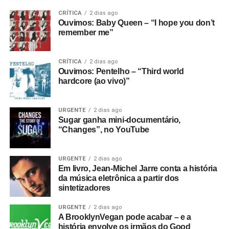
CRÍTICA
2 dias ago
Ouvimos: Baby Queen – “I hope you don’t
remember me”
CRÍTICA
2 dias ago
Ouvimos: Pentelho – “Third world
hardcore (ao vivo)”
URGENTE
2 dias ago
Sugar ganha mini-documentário,
“Changes”, no YouTube
URGENTE
2 dias ago
Em livro, Jean-Michel Jarre conta a história
da música eletrônica a partir dos
sintetizadores
URGENTE
2 dias ago
A BrooklynVegan pode acabar – e a
história envolve os irmãos do Good