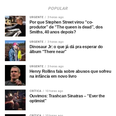
POPULAR
URGENTE
3 horas ago
Por que Stephen Street virou “co-
produtor” de “The queen is dead”, dos
Smiths, 40 anos depois?
URGENTE
3 horas ago
Dinosaur Jr: o que já dá pra esperar do
álbum “There near”
URGENTE
3 horas ago
Henry Rollins fala sobre abusos que sofreu
na infância em novo livro
CRÍTICA
10 horas ago
Ouvimos: Trashcan Sinatras – “Ever the
optimist”
CRÍTICA
10 horas ago