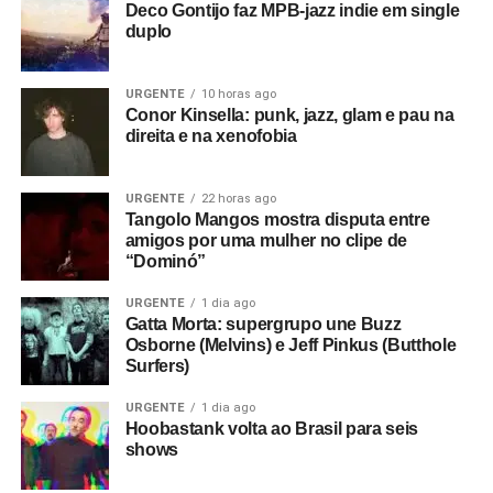
Deco Gontijo faz MPB-jazz indie em single
duplo
URGENTE
10 horas ago
Conor Kinsella: punk, jazz, glam e pau na
direita e na xenofobia
URGENTE
22 horas ago
Tangolo Mangos mostra disputa entre
amigos por uma mulher no clipe de
“Dominó”
URGENTE
1 dia ago
Gatta Morta: supergrupo une Buzz
Osborne (Melvins) e Jeff Pinkus (Butthole
Surfers)
URGENTE
1 dia ago
Hoobastank volta ao Brasil para seis
shows