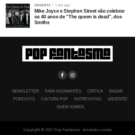
URGENTE
1 dia ago
Mike Joyce e Stephen Street vão celebrar
os 40 anos de “The queen is dead”, dos
Smiths
NEWSLETTER
PARA ASSINANTES
CRÍTICA
RADAR
PODCASTS
CULTURA POP
ENTREVISTAS
URGENTE!
QUEM SOMOS
Copyright © 2021 Pop Fantasma - Armando Louder