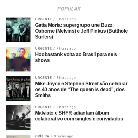
POPULAR
URGENTE
6 horas ago
Gatta Morta: supergrupo une Buzz
Osborne (Melvins) e Jeff Pinkus (Butthole
Surfers)
URGENTE
7 horas ago
Hoobastank volta ao Brasil para seis
shows
URGENTE
8 horas ago
Mike Joyce e Stephen Street vão celebrar
os 40 anos de “The queen is dead”, dos
Smiths
URGENTE
9 horas ago
Malvisto e SHFR adiantam álbum
colaborativo com singles e convidados
CRÍTICA
9 horas ago