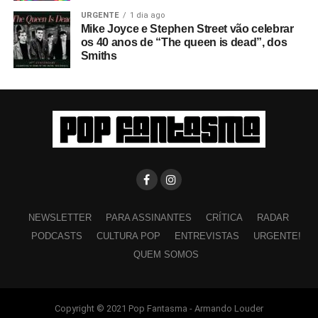
URGENTE
1 dia ago
Mike Joyce e Stephen Street vão celebrar
os 40 anos de “The queen is dead”, dos
Smiths
NEWSLETTER
PARA ASSINANTES
CRÍTICA
RADAR
PODCASTS
CULTURA POP
ENTREVISTAS
URGENTE!
QUEM SOMOS
Copyright © 2021 Pop Fantasma - Armando Louder