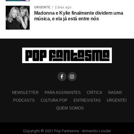
URGENTE
2 dias ago
Madonna e Kylie finalmente dividem uma
música, e ela já está entre nós
NEWSLETTER
PARA ASSINANTES
CRÍTICA
RADAR
PODCASTS
CULTURA POP
ENTREVISTAS
URGENTE!
QUEM SOMOS
Copyright © 2021 Pop Fantasma - Armando Louder