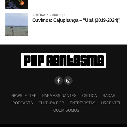
CRÍTICA
2 dias ago
Ouvimos: Cajupitanga – “Ubá (2019-2024)”
NEWSLETTER
PARA ASSINANTES
CRÍTICA
RADAR
PODCASTS
CULTURA POP
ENTREVISTAS
URGENTE!
QUEM SOMOS