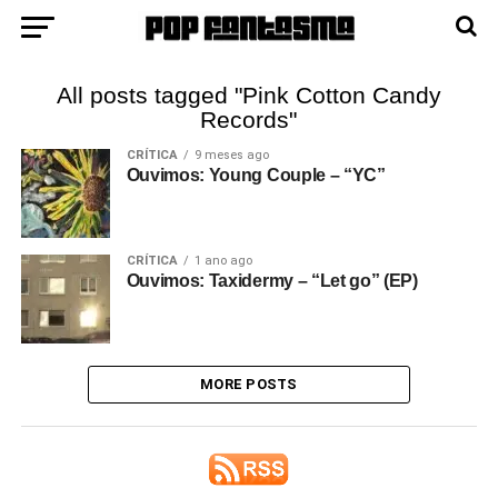
All posts tagged "Pink Cotton Candy
Records"
CRÍTICA
9 meses ago
Ouvimos: Young Couple – “YC”
CRÍTICA
1 ano ago
Ouvimos: Taxidermy – “Let go” (EP)
MORE POSTS