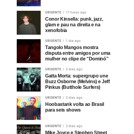
URGENTE
17 horas ago
Conor Kinsella: punk, jazz,
glam e pau na direita e na
xenofobia
URGENTE
1 dia ago
Tangolo Mangos mostra
disputa entre amigos por uma
mulher no clipe de “Dominó”
URGENTE
2 dias ago
Gatta Morta: supergrupo une
Buzz Osborne (Melvins) e Jeff
Pinkus (Butthole Surfers)
URGENTE
2 dias ago
Hoobastank volta ao Brasil
para seis shows
URGENTE
2 dias ago
Mike Joyce e Stephen Street