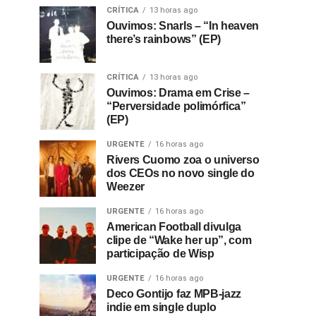
CRÍTICA
13 horas ago
Ouvimos: Snarls – “In heaven
there’s rainbows” (EP)
CRÍTICA
13 horas ago
Ouvimos: Drama em Crise –
“Perversidade polimórfica”
(EP)
URGENTE
16 horas ago
Rivers Cuomo zoa o universo
dos CEOs no novo single do
Weezer
URGENTE
16 horas ago
American Football divulga
clipe de “Wake her up”, com
participação de Wisp
URGENTE
16 horas ago
Deco Gontijo faz MPB-jazz
indie em single duplo