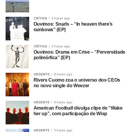
CRÍTICA
5 horas ago
Ouvimos: Snarls – “In heaven there’s
rainbows” (EP)
CRÍTICA
5 horas ago
Ouvimos: Drama em Crise – “Perversidade
polimórfica” (EP)
URGENTE
8 horas ago
Rivers Cuomo zoa o universo dos CEOs
no novo single do Weezer
URGENTE
8 horas ago
American Football divulga clipe de “Wake
her up”, com participação de Wisp
URGENTE
9 horas ago