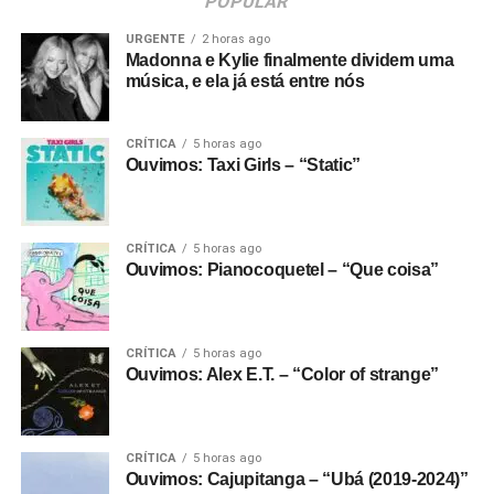
POPULAR
URGENTE
2 horas ago
Madonna e Kylie finalmente dividem uma
música, e ela já está entre nós
CRÍTICA
5 horas ago
Ouvimos: Taxi Girls – “Static”
CRÍTICA
5 horas ago
Ouvimos: Pianocoquetel – “Que coisa”
CRÍTICA
5 horas ago
Ouvimos: Alex E.T. – “Color of strange”
CRÍTICA
5 horas ago
Ouvimos: Cajupitanga – “Ubá (2019-2024)”