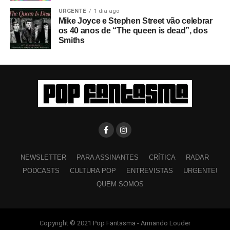
URGENTE
1 dia ago
Mike Joyce e Stephen Street vão celebrar
os 40 anos de “The queen is dead”, dos
Smiths
NEWSLETTER
PARA ASSINANTES
CRÍTICA
RADAR
PODCASTS
CULTURA POP
ENTREVISTAS
URGENTE!
QUEM SOMOS
Copyright © 2021 Pop Fantasma - Armando Louder