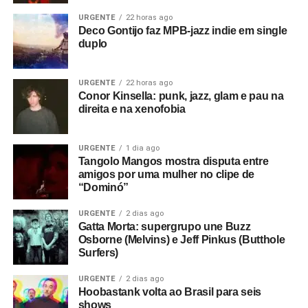
URGENTE
22 horas ago
Deco Gontijo faz MPB-jazz indie em single
duplo
URGENTE
22 horas ago
Conor Kinsella: punk, jazz, glam e pau na
direita e na xenofobia
URGENTE
1 dia ago
Tangolo Mangos mostra disputa entre
amigos por uma mulher no clipe de
“Dominó”
URGENTE
2 dias ago
Gatta Morta: supergrupo une Buzz
Osborne (Melvins) e Jeff Pinkus (Butthole
Surfers)
URGENTE
2 dias ago
Hoobastank volta ao Brasil para seis
shows