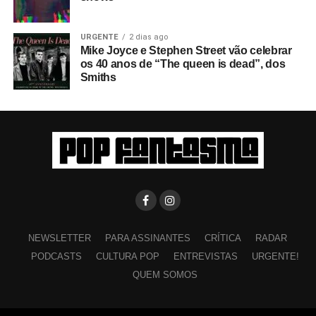
URGENTE
2 dias ago
Mike Joyce e Stephen Street vão celebrar
os 40 anos de “The queen is dead”, dos
Smiths
NEWSLETTER
PARA ASSINANTES
CRÍTICA
RADAR
PODCASTS
CULTURA POP
ENTREVISTAS
URGENTE!
QUEM SOMOS